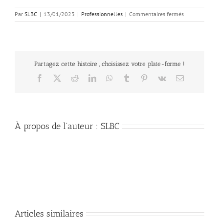
sur
Par
SLBC
|
13/01/2023
|
Professionnelles
|
Commentaires fermés
13
janvier
2023:
Compte
Rendu
Partagez cette histoire , choisissez votre plate-forme !
de
la
Facebook
X
Reddit
LinkedIn
WhatsApp
Tumblr
Pinterest
Vk
Email
CPPNI
des
Laboratoires
de
Biologie
À propos de l'auteur :
SLBC
médicale
extra
hospitaliers
Articles similaires