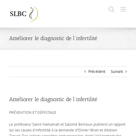
Passer
au
contenu
Améliorer le diagnostic de l’infertilité
Précédent
Suivant
Améliorer le diagnostic de l’infertilité
PRÉVENTION ET DÉPISTAGE
Le professeur Samir Hamamah et Salomé Berlioux publient un rapport
sur les causes d’infertilité à la demande d’Olivier Véran et d’Adrien
Taquet. Des actions concrètes sont proposées, dont l’allègement des