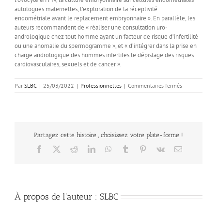
autologues maternelles, l’exploration de la réceptivité
endométriale avant le replacement embryonnaire ». En parallèle, les
auteurs recommandent de « réaliser une consultation uro-
andrologique chez tout homme ayant un facteur de risque d’infertilité
ou une anomalie du spermogramme », et « d’intégrer dans la prise en
charge andrologique des hommes infertiles le dépistage des risques
cardiovasculaires, sexuels et de cancer ».
sur
Par
SLBC
|
25/03/2022
|
Professionnelles
|
Commentaires fermés
Améliorer
le
diagnostic
de
l’infertilité
Partagez cette histoire , choisissez votre plate-forme !
Facebook
X
Reddit
LinkedIn
WhatsApp
Tumblr
Pinterest
Vk
Email
À propos de l'auteur :
SLBC