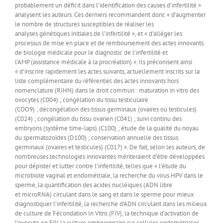
probablement un déficit dans l’identification des causes d’infertilité »
analysent les auteurs. Ces derniers recommandent donc « d’augmenter
le nombre de structures susceptibles de réaliser les
analyses génétiques initiales de l’infertilité », et « d’alléger les
processus de mise en place et de remboursement des actes innovants
de biologie médicale pour le diagnostic de l’infertilité et
l’AMP (assistance médicale à la procréation) ». Ils préconisent ainsi
« d’inscrire rapidement les actes suivants, actuellement inscrits sur la
liste complémentaire du référentiel des actes innovants hors
nomenclature (RIHN) dans le droit commun : maturation in vitro des
ovocytes (C004) ; congélation du tissu testiculaire
(COO9) ; décongélation des tissus germinaux (ovaires ou testicules)
(C024) ; congélation du tissu ovarien (C041) ; suivi continu des
embryons (système time-laps) (C100) ; étude de la qualité du noyau
du spermatozoïdes (D100) ; conservation annuelle des tissus
germinaux (ovaires et testicules) (C017) ». De fait, selon les auteurs, de
nombreuses technologies innovantes mériteraient d’être développées
pour dépister et lutter contre l’infertilité, telles que « l’étude du
microbiote vaginal et endométriale, la recherche du virus HPV dans le
sperme, la quantification des acides nucléiques (ADN libre
et microRNA) circulant dans le sang et dans le sperme pour mieux
diagnostiquer l’infertilité, la recherche d’ADN circulant dans les milieux
de culture de Fécondation In Vitro (FIV), la technique d’activation de
l’ovocyte en FIV, la culture embryonnaire sur cellules endométriales