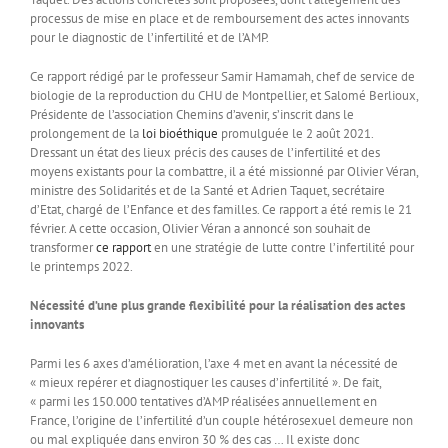
processus de mise en place et de remboursement des actes innovants
pour le diagnostic de l’infertilité et de l’AMP.
Ce rapport rédigé par le professeur Samir Hamamah, chef de service de
biologie de la reproduction du CHU de Montpellier, et Salomé Berlioux,
Présidente de l’association Chemins d’avenir, s’inscrit dans le
prolongement de la
loi bioéthique
promulguée le 2 août 2021.
Dressant un état des lieux précis des causes de l’infertilité et des
moyens existants pour la combattre, il a été missionné par Olivier Véran,
ministre des Solidarités et de la Santé et Adrien Taquet, secrétaire
d’Etat, chargé de l’Enfance et des familles. Ce rapport a été remis le 21
février. A cette occasion, Olivier Véran a annoncé son souhait de
transformer
ce rapport
en une stratégie de lutte contre l’infertilité pour
le printemps 2022.
Nécessité d’une plus grande flexibilité pour la réalisation des actes
innovants
Parmi les 6 axes d’amélioration, l’axe 4 met en avant la nécessité de
« mieux repérer et diagnostiquer les causes d’infertilité ». De fait,
« parmi les 150.000 tentatives d’AMP réalisées annuellement en
France, l’origine de l’infertilité d’un couple hétérosexuel demeure non
ou mal expliquée dans environ 30 % des cas … Il existe donc