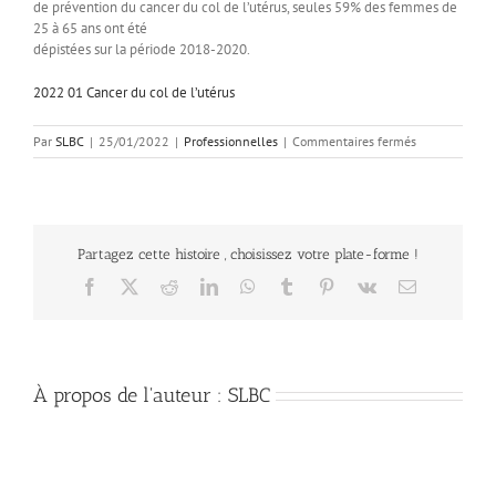
de prévention du cancer du col de l’utérus, seules 59% des femmes de
25 à 65 ans ont été
dépistées sur la période 2018-2020.
2022 01 Cancer du col de l’utérus
sur
Par
SLBC
|
25/01/2022
|
Professionnelles
|
Commentaires fermés
Cancer
du
col
de
l’utérus
Partagez cette histoire , choisissez votre plate-forme !
:
41%
Facebook
X
Reddit
LinkedIn
WhatsApp
Tumblr
Pinterest
Vk
Email
des
femmes
de
25-
65
À propos de l'auteur :
SLBC
ans
encore
non
dépistées