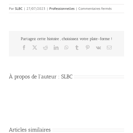
sur
Par
SLBC
|
27/07/2023
|
Professionnelles
|
Commentaires fermés
Les
10
points
clés
de
Partagez cette histoire , choisissez votre plate-forme !
l’accord
triennal
Facebook
X
Reddit
LinkedIn
WhatsApp
Tumblr
Pinterest
Vk
Email
(2024-
2026)
signé
par
les
À propos de l'auteur :
SLBC
4
Syndicats
des
biologistes
avec
l’
Uncam
Articles similaires