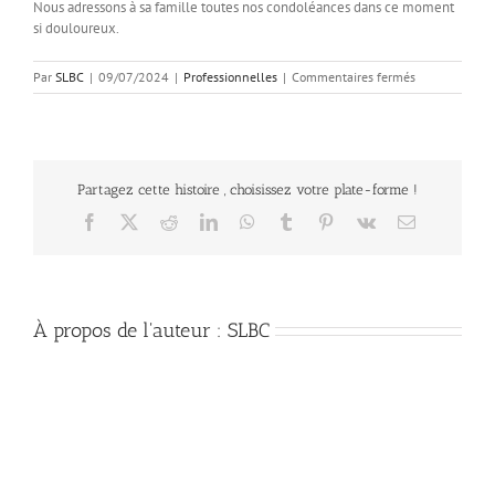
Nous adressons à sa famille toutes nos condoléances dans ce moment
si douloureux.
sur
Par
SLBC
|
09/07/2024
|
Professionnelles
|
Commentaires fermés
Décès
de
Monsieur
François
Thomas,
Partagez cette histoire , choisissez votre plate-forme !
notre
trésorier.
Facebook
X
Reddit
LinkedIn
WhatsApp
Tumblr
Pinterest
Vk
Email
À propos de l'auteur :
SLBC