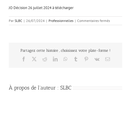
JO Décision 26 juillet 2024 à télécharger
sur
Par
SLBC
|
26/07/2024
|
Professionnelles
|
Commentaires fermés
Dépistage
du
cancer
du
col
Partagez cette histoire , choisissez votre plate-forme !
de
l’utérus
Facebook
X
Reddit
LinkedIn
WhatsApp
Tumblr
Pinterest
Vk
Email
et
le
dépistage
du
VIH
À propos de l'auteur :
SLBC
sans
ordonnance